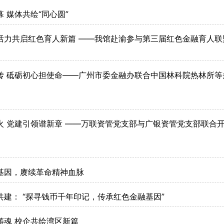
 媒体共绘“同心圆”
活力共启红色育人新篇 ——我馆赴渝参与第三届红色金融育人联
传 砥砺初心担使命——广州市委金融办联合中国林科院热林所等
火 党建引领谱新章 ——万联资管党支部与广银资管党支部联合
基因，赓续革命精神血脉
共建： “探寻钱币千年印记，传承红色金融基因”
铸魂 校企共绘湾区新篇