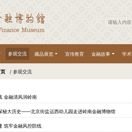
参观交流
藏品展览
宣传教育
金融故事
学术
首页
/ 参观交流
线 金融清风润岭南
探秘大历史——北京街盐运西幼儿园走进岭南金融博物馆
建 筑牢金融风控防线